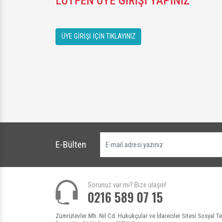
LÜTFEN ÜYE GİRİŞİ YAPINIZ
ÜYE GİRİŞİ İÇİN TIKLAYINIZ
E-Bülten
Sorunuz var mı? Bize ulaşın!
0216 589 07 15
Zümrütevler Mh. Nil Cd. Hukukçular ve İdareciler Sitesi Sosyal Te