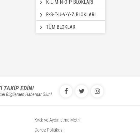
K-L-M-N-O-P BLOKLARI
R-S-T-U-V-Y-Z BLOKLARI
TÜM BLOKLAR
ZI TAKIP EDIN!
el Bilgilerden Haberdar Olun!
Kvkk ve Aydınlatma Metni
Çerez Politikası