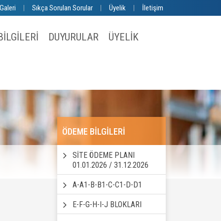
Galeri
|
Sıkça Sorulan Sorular
|
Üyelik
|
İletişim
İLGİLERİ
DUYURULAR
ÜYELİK
ÖDEME BİLGİLERİ
SİTE ÖDEME PLANI
01.01.2026 / 31.12.2026
A-A1-B-B1-C-C1-D-D1
E-F-G-H-I-J BLOKLARI